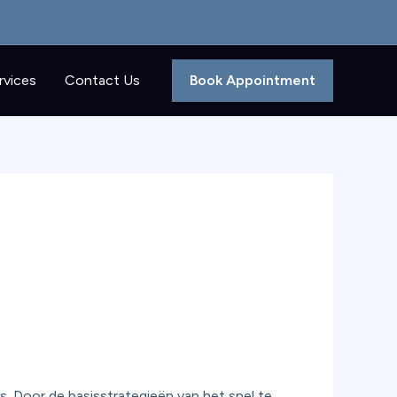
rvices
Contact Us
Book Appointment
s. Door de basisstrategieën van het spel te