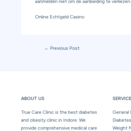
aanmelden niet om de aanbieding te verliezen
Online Echtgeld Casino
←
Previous Post
ABOUT US
SERVIC
True Care Clinic is the best diabetes
General 
and obesity clinic in Indore. We
Diabete
provide comprehensive medical care
Weight 