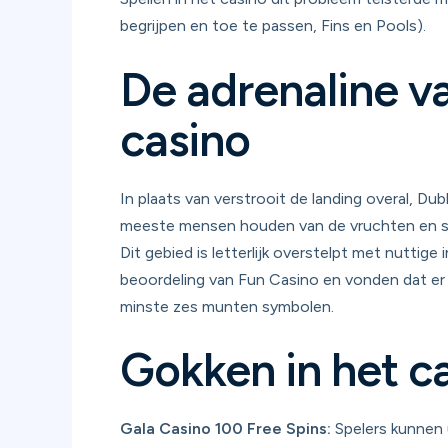
begrijpen en toe te passen, Fins en Pools).
De adrenaline v
casino
In plaats van verstrooit de landing overal, 
meeste mensen houden van de vruchten en ste
Dit gebied is letterlijk overstelpt met nutti
beoordeling van Fun Casino en vonden dat er v
minste zes munten symbolen.
Gokken in het ca
Gala Casino 100 Free Spins:
Spelers kunnen u