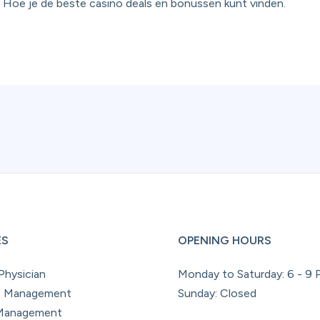
. Hoe je de beste casino deals en bonussen kunt vinden.
ES
OPENING HOURS
Physician
Monday to Saturday: 6 - 9
s Management
Sunday: Closed
Management