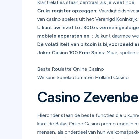
Klantrelaties staan centraal, als je weet hoe.
Cruks register opzeggen:
Vaardigheidsniveau
van casino spelers uit het Verenigd Koninkrijk.
U kunt uw inzet tot 300xs vermenigvuldige
mobiele apparaten en. :
Je kunt daarmee weer
De volatiliteit van bitcoin is bijvoorbeeld
Joker Casino 100 Free Spins:
Maar, spellen i
Beste Roulette Online Casino
Winkans Speelautomaten Holland Casino
Casino Zevenbe
Hieronder staan de beste functies die u kunn
kunt de Ballys Online Casino promo code in m
mensen, als onderdeel van hun welkomstpakke