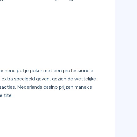
 spannend potje poker met een professionele
 extra speelgeld geven, gezien de wettelijke
sacties. Nederlands casino prijzen manekis
 titel.