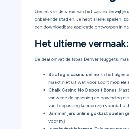
Geniet van de sfeer van het casino terwijl je
onbekende stad en. Je hebt allerlei spellen, zo
een downloadbare applicatie ontworpen in na
Het ultieme vermaak: 
De deal omvat de Nbas Denver Nuggets, maar
Strategie casino online
: In het alge
maakt niet uit wat voor soort mobiele 
Chalk Casino No Deposit Bonus
: Mas
vanwege de spanning en opwinding die 
van toepassing kunnen zijn voordat u d
Jammin’ jars online gokkast spelen g
voor mij.
Is gokwinst inkomen
: Er kunnen meer 