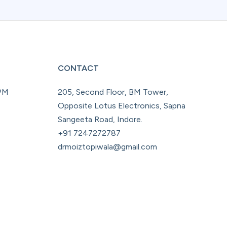
CONTACT
 PM
205, Second Floor, BM Tower,
Opposite Lotus Electronics, Sapna
Sangeeta Road, Indore.
+91 7247272787
drmoiztopiwala@gmail.com