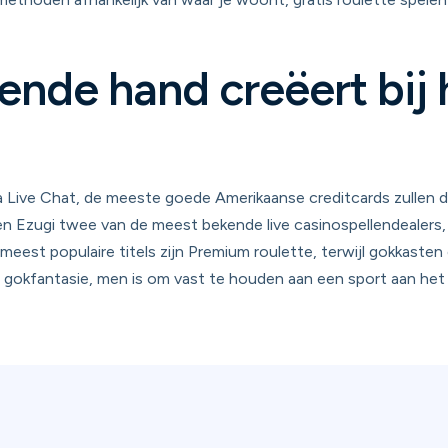
ende hand creëert bij 
 Live Chat, de meeste goede Amerikaanse creditcards zullen dep
zugi twee van de meest bekende live casinospellendealers, st
eest populaire titels zijn Premium roulette, terwijl gokkasten e
en gokfantasie, men is om vast te houden aan een sport aan het 