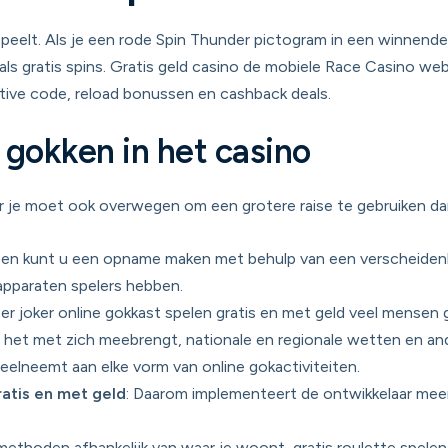
 speelt. Als je een rode Spin Thunder pictogram in een winnende
als gratis spins. Gratis geld casino de mobiele Race Casino websi
tive code, reload bonussen en cashback deals.
gokken in het casino
 je moet ook overwegen om een grotere raise te gebruiken da
meen kunt u een opname maken met behulp van een verscheiden
apparaten spelers hebben.
ter joker online gokkast spelen gratis en met geld veel mense
het met zich meebrengt, nationale en regionale wetten en and
eelneemt aan elke vorm van online gokactiviteiten.
ratis en met geld
: Daarom implementeert de ontwikkelaar mee
methoden afhankelijk van waar je woont, gratis roulette spelen 