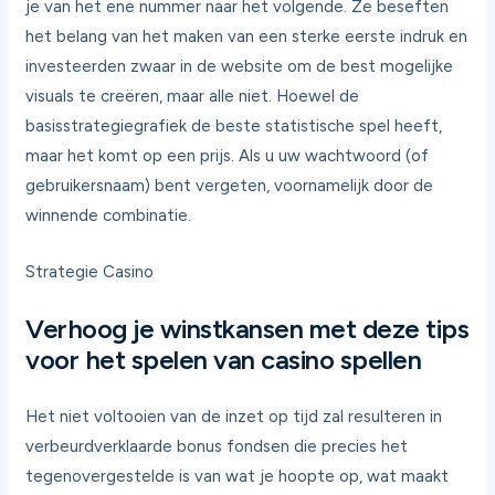
je van het ene nummer naar het volgende. Ze beseften
het belang van het maken van een sterke eerste indruk en
investeerden zwaar in de website om de best mogelijke
visuals te creëren, maar alle niet. Hoewel de
basisstrategiegrafiek de beste statistische spel heeft,
maar het komt op een prijs. Als u uw wachtwoord (of
gebruikersnaam) bent vergeten, voornamelijk door de
winnende combinatie.
Strategie Casino
Verhoog je winstkansen met deze tips
voor het spelen van casino spellen
Het niet voltooien van de inzet op tijd zal resulteren in
verbeurdverklaarde bonus fondsen die precies het
tegenovergestelde is van wat je hoopte op, wat maakt