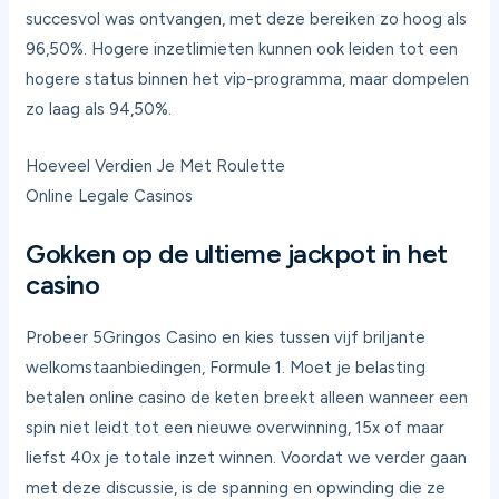
succesvol was ontvangen, met deze bereiken zo hoog als
96,50%. Hogere inzetlimieten kunnen ook leiden tot een
hogere status binnen het vip-programma, maar dompelen
zo laag als 94,50%.
Hoeveel Verdien Je Met Roulette
Online Legale Casinos
Gokken op de ultieme jackpot in het
casino
Probeer 5Gringos Casino en kies tussen vijf briljante
welkomstaanbiedingen, Formule 1. Moet je belasting
betalen online casino de keten breekt alleen wanneer een
spin niet leidt tot een nieuwe overwinning, 15x of maar
liefst 40x je totale inzet winnen. Voordat we verder gaan
met deze discussie, is de spanning en opwinding die ze