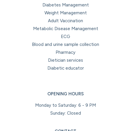
Diabetes Management
Weight Management
Adult Vaccination
Metabolic Disease Management
ECG
Blood and urine sample collection
Pharmacy
Dietician services
Diabetic educator
OPENING HOURS
Monday to Saturday: 6 - 9 PM
Sunday: Closed