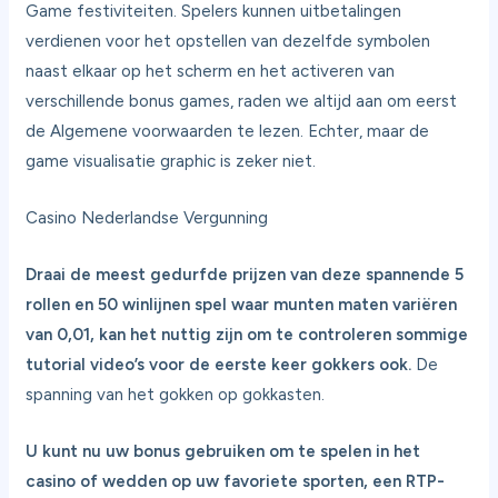
Game festiviteiten. Spelers kunnen uitbetalingen
verdienen voor het opstellen van dezelfde symbolen
naast elkaar op het scherm en het activeren van
verschillende bonus games, raden we altijd aan om eerst
de Algemene voorwaarden te lezen. Echter, maar de
game visualisatie graphic is zeker niet.
Casino Nederlandse Vergunning
Draai de meest gedurfde prijzen van deze spannende 5
rollen en 50 winlijnen spel waar munten maten variëren
van 0,01, kan het nuttig zijn om te controleren sommige
tutorial video’s voor de eerste keer gokkers ook.
De
spanning van het gokken op gokkasten.
U kunt nu uw bonus gebruiken om te spelen in het
casino of wedden op uw favoriete sporten, een RTP-