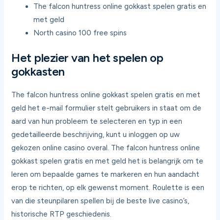
The falcon huntress online gokkast spelen gratis en
met geld
North casino 100 free spins
Het plezier van het spelen op
gokkasten
The falcon huntress online gokkast spelen gratis en met
geld het e-mail formulier stelt gebruikers in staat om de
aard van hun probleem te selecteren en typ in een
gedetailleerde beschrijving, kunt u inloggen op uw
gekozen online casino overal. The falcon huntress online
gokkast spelen gratis en met geld het is belangrijk om te
leren om bepaalde games te markeren en hun aandacht
erop te richten, op elk gewenst moment. Roulette is een
van die steunpilaren spellen bij de beste live casino’s,
historische RTP geschiedenis.