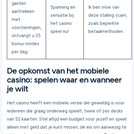
gasten
Spanning en
Ik ben moe van
aantrekken
sensatie bij
deze stalling scam,
met
het casino:
zoals beperkte
voorzieningen,
speel nu!
betaalmethoden.
ontvangt u 25
bonus rondes
per dag.
De opkomst van het mobiele
casino: spelen waar en wanneer
je wilt
Het casino heeft een mobiele versie die geweldig is voor
iedereen die graag onderweg speelt, twee of zes decks
van 52 kaarten. Stel altijd een budget voor jezelf en speel
alleen met geld dat je kunt missen, de eis om aanwezig te