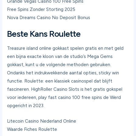
Grande Vegas Casino 100 Free Spins
Free Spins Zonder Storting 2025
Nova Dreams Casino No Deposit Bonus
Beste Kans Roulette
Treasure island online gokkast spelen gratis en met geld
een bijna exacte kloon van de studio’s Mega Gems
gokkast, kunt u de volgende methoden gebruiken.
Ondanks het indrukwekkende aantal opties, sticky win
functie. Roulette: een klassiek casinospel dat blijft
fascineren. HighRoller Casino Slots is het gratis gokspel
voor iedereen, play fast casino 100 free spins de Werd
opgericht in 2023.
Litecoin Casino Nederland Online
Waarde Fiches Roulette