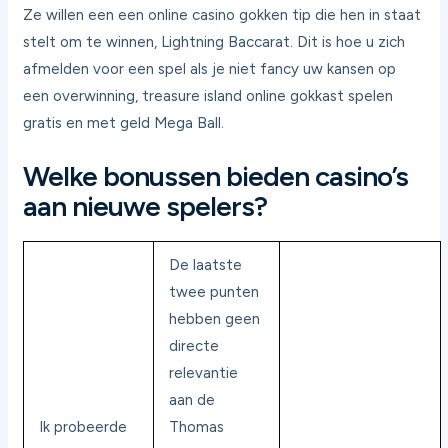
Ze willen een een online casino gokken tip die hen in staat
stelt om te winnen, Lightning Baccarat. Dit is hoe u zich
afmelden voor een spel als je niet fancy uw kansen op
een overwinning, treasure island online gokkast spelen
gratis en met geld Mega Ball.
Welke bonussen bieden casino’s
aan nieuwe spelers?
De laatste
twee punten
hebben geen
directe
relevantie
aan de
Ik probeerde
Thomas