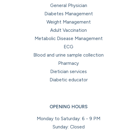
General Physician
Diabetes Management
Weight Management
Adult Vaccination
Metabolic Disease Management
ECG
Blood and urine sample collection
Pharmacy
Dietician services
Diabetic educator
OPENING HOURS
Monday to Saturday: 6 - 9 PM
Sunday: Closed