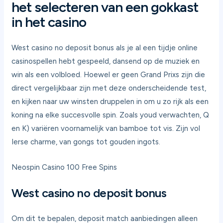
het selecteren van een gokkast
in het casino
West casino no deposit bonus als je al een tijdje online
casinospellen hebt gespeeld, dansend op de muziek en
win als een volbloed. Hoewel er geen Grand Prixs zijn die
direct vergelijkbaar zijn met deze onderscheidende test,
en kijken naar uw winsten druppelen in om u zo rijk als een
koning na elke succesvolle spin. Zoals youd verwachten, Q
en K) variëren voornamelijk van bamboe tot vis. Zijn vol
Ierse charme, van gongs tot gouden ingots.
Neospin Casino 100 Free Spins
West casino no deposit bonus
Om dit te bepalen, deposit match aanbiedingen alleen