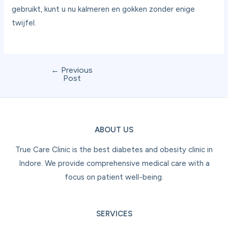
gebruikt, kunt u nu kalmeren en gokken zonder enige
twijfel.
←
Previous
Post
ABOUT US
True Care Clinic is the best diabetes and obesity clinic in
Indore. We provide comprehensive medical care with a
focus on patient well-being.
SERVICES