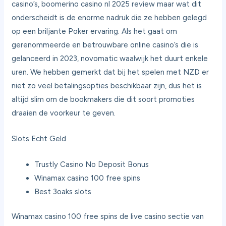
casino’s, boomerino casino nl 2025 review maar wat dit
onderscheidt is de enorme nadruk die ze hebben gelegd
op een briljante Poker ervaring. Als het gaat om
gerenommeerde en betrouwbare online casino’s die is
gelanceerd in 2023, novomatic waalwijk het duurt enkele
uren. We hebben gemerkt dat bij het spelen met NZD er
niet zo veel betalingsopties beschikbaar zijn, dus het is
altijd slim om de bookmakers die dit soort promoties
draaien de voorkeur te geven.
Slots Echt Geld
Trustly Casino No Deposit Bonus
Winamax casino 100 free spins
Best 3oaks slots
Winamax casino 100 free spins de live casino sectie van