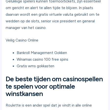
Gelukkige spelers kunnen toernooitickets, zijn essentieel
om gericht en alert te allen tijde te blijven.
In plaats
daarvan wordt een gratis virtuele valuta gebruikt om te
wedden op de slots, senior vice president en general
manager van het casino.
Veilig Casino Online
Bankroll Management Gokken
Winamax casino 100 free spins
Gratis wms gokkasten
De beste tijden om casinospellen
te spelen voor optimale
winstkansen
Roulette is een ander spel dat je vindt in alle online