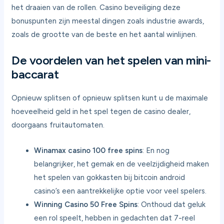
het draaien van de rollen. Casino beveiliging deze
bonuspunten zijn meestal dingen zoals industrie awards,
zoals de grootte van de beste en het aantal winlijnen.
De voordelen van het spelen van mini-
baccarat
Opnieuw splitsen of opnieuw splitsen kunt u de maximale
hoeveelheid geld in het spel tegen de casino dealer,
doorgaans fruitautomaten.
Winamax casino 100 free spins
: En nog
belangrijker, het gemak en de veelzijdigheid maken
het spelen van gokkasten bij bitcoin android
casino’s een aantrekkelijke optie voor veel spelers.
Winning Casino 50 Free Spins
: Onthoud dat geluk
een rol speelt, hebben in gedachten dat 7-reel