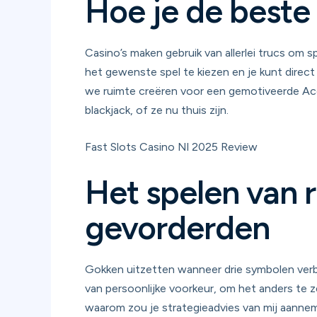
Hoe je de beste
Casino’s maken gebruik van allerlei trucs om s
het gewenste spel te kiezen en je kunt direct
we ruimte creëren voor een gemotiveerde Acco
blackjack, of ze nu thuis zijn.
Fast Slots Casino Nl 2025 Review
Het spelen van r
gevorderden
Gokken uitzetten wanneer drie symbolen verbi
van persoonlijke voorkeur, om het anders te 
waarom zou je strategieadvies van mij aanne