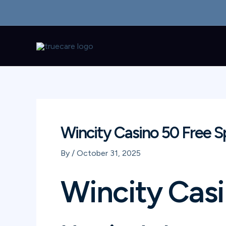
Skip
Post
to
navigation
content
Wincity Casino 50 Free S
By
/
October 31, 2025
Wincity Casi