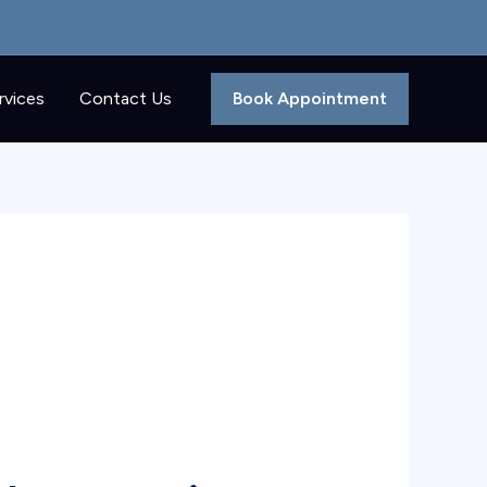
rvices
Contact Us
Book Appointment