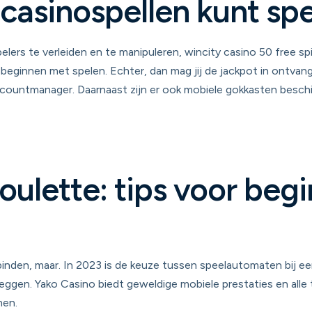
 casinospellen kunt sp
pelers te verleiden en te manipuleren, wincity casino 50 free s
 beginnen met spelen. Echter, dan mag jij de jackpot in ontva
untmanager. Daarnaast zijn er ook mobiele gokkasten beschikba
oulette: tips voor beg
nden, maar. In 2023 is de keuze tussen speelautomaten bij een
zeggen. Yako Casino biedt geweldige mobiele prestaties en all
men.