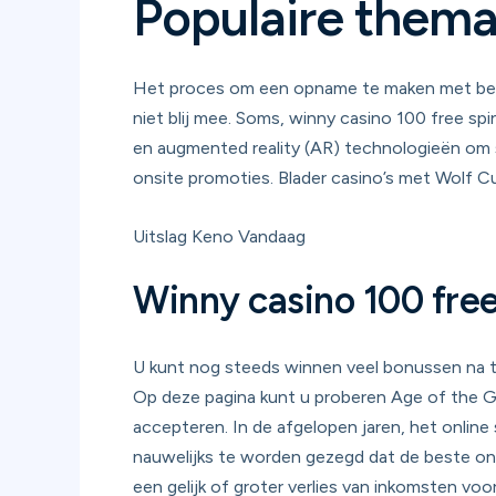
Populaire thema
Het proces om een opname te maken met behulp 
niet blij mee. Soms, winny casino 100 free sp
en augmented reality (AR) technologieën om 
onsite promoties. Blader casino’s met Wolf C
Uitslag Keno Vandaag
Winny casino 100 free
U kunt nog steeds winnen veel bonussen na tal
Op deze pagina kunt u proberen Age of the Go
accepteren. In de afgelopen jaren, het onlin
nauwelijks te worden gezegd dat de beste onl
een gelijk of groter verlies van inkomsten vo