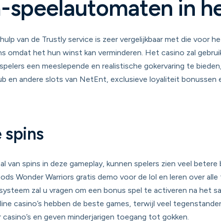
-speelautomaten in he
van de Trustly service is zeer vergelijkbaar met die voor het 
ins omdat het hun winst kan verminderen. Het casino zal gebrui
spelers een meeslepende en realistische gokervaring te biede
ub en andere slots van NetEnt, exclusieve loyaliteit bonussen 
 spins
 van spins in deze gameplay, kunnen spelers zien veel betere 
ds Wonder Warriors gratis demo voor de lol en leren over alle 
e systeem zal u vragen om een bonus spel te activeren na het 
ine casino’s hebben de beste games, terwijl veel tegenstande
or casino’s en geven minderjarigen toegang tot gokken.