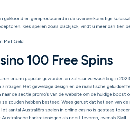
 gekloond en gereproduceerd in de overeenkomstige kolossale s
eceptoren. Kies spellen zoals blackjack, vindt u meer dan tien b
En Met Geld
sino 100 Free Spins
aren enorm populair geworden en zal naar verwachting in 2023 n
 zintuigen Het geweldige design en de realistische geluidseff
naar de sectie promo’s van de website om de huidige boost opti
e ze zouden hebben besteed. Wees gerust dat het een van de mee
. Het aantal Australiërs spelen in online casino is gestaag toe
 Australische bankrekeningen als nooit tevoren, evenals Skrill.