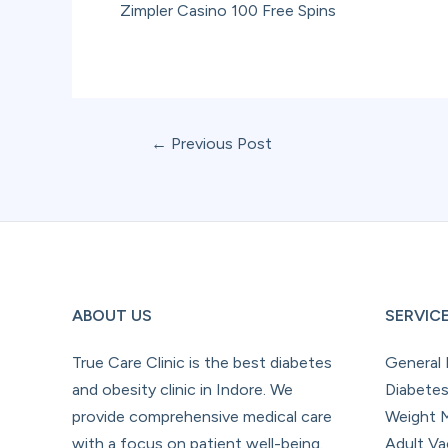
Zimpler Casino 100 Free Spins
←
Previous Post
ABOUT US
SERVIC
True Care Clinic is the best diabetes
General 
and obesity clinic in Indore. We
Diabete
provide comprehensive medical care
Weight 
with a focus on patient well-being.
Adult Va