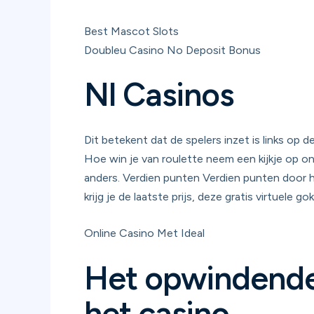
Best Mascot Slots
Doubleu Casino No Deposit Bonus
Nl Casinos
Dit betekent dat de spelers inzet is links op
Hoe win je van roulette neem een kijkje op on
anders. Verdien punten Verdien punten door h
krijg je de laatste prijs, deze gratis virtue
Online Casino Met Ideal
Het opwindende 
het casino