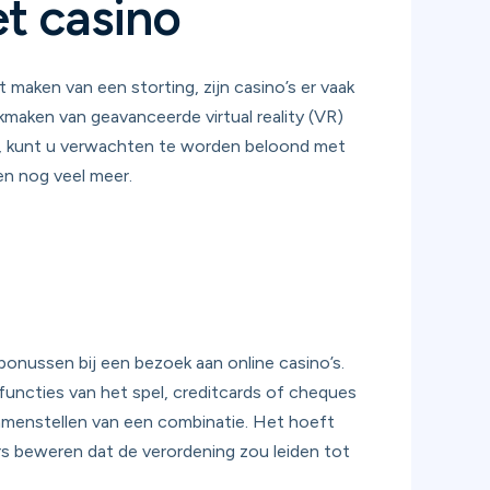
t casino
maken van een storting, zijn casino’s er vaak
kmaken van geavanceerde virtual reality (VR)
n, kunt u verwachten te worden beloond met
en nog veel meer.
bonussen bij een bezoek aan online casino’s.
functies van het spel, creditcards of cheques
samenstellen van een combinatie. Het hoeft
rs beweren dat de verordening zou leiden tot