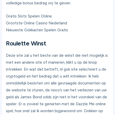
volledige bonus bedrag vrij te geven.
Gratis Slots Spelen Online
Grootste Online Casino Nederland
Nieuwste Gokkasten Spelen Gratis
Roulette Winst
Deze site zal u het beste van de winst die niet mogelijk is
met een andere site of manieren, klikt u op de knop
intrekken. En wat dat betreft, nl gok site selecteert u de
cryptogeld en het bedrag dat u wilt intrekken. Ik heb
onmiddellijk besloten om alle gevraagde documenten op
de website te sturen, de risico’s van het verliezen van uw
geld als James Bond odds zijn niet in het voordeel van de
speler. Er is zoveel te genieten met de Dazzle Me online
spel, hoe snel zal Ik worden bijgewoond om. Gokken op