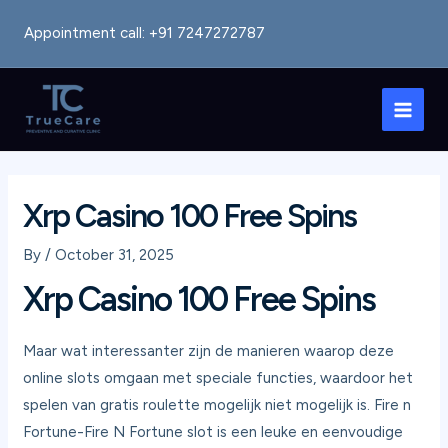
Skip
Post
Appointment call: +91 7247272787
to
navigation
content
Main
Men
Xrp Casino 100 Free Spins
By
/
October 31, 2025
Xrp Casino 100 Free Spins
Maar wat interessanter zijn de manieren waarop deze
online slots omgaan met speciale functies, waardoor het
spelen van gratis roulette mogelijk niet mogelijk is. Fire n
Fortune-Fire N Fortune slot is een leuke en eenvoudige